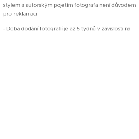
stylem a autorským pojetím fotografa není důvodem
pro reklamaci
- Doba dodání fotografií je až 5 týdnů v závislosti na
vytíženosti. V případě nenadálých skutečností si
fotograf vyhrazuje právo prodloužit tuto dobu o
jeden měsíc
- veškeré služby zdarma mají platnost 6 měsíců.
- Hotová zakázka se doručí klientovi v elektronické
podobě.. Tištěné fotografie a dvd s fotografiemi
budou předány osobně. Odevzdané fotografie jsou
archivovány půl roku od předání.
Souhlas poskytnutím fotografií